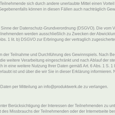
 Teilnehmende sich durch andere unerlaubte Mittel einen Vort
 Gegebenenfalls können in diesen Fällen auch nachträglich Ge
ng im Sinne der Datenschutz-Grundverordnung (DSGVO). Die vom
ilnehmenden werden ausschließlich zu Zwecken der Abwicklung
 6 Abs. 1 lit. b) DSGVO zur Erbringung der vertraglich zugesich
um der Teilnahme und Durchführung des Gewinnspiels. Nach Be
die weitere Verarbeitung eingeschränkt und nach Ablauf der st
ich in eine weitere Nutzung Ihrer Daten gemäß Art. 6 Abs. 1 S. 1
aubt ist und über die wir Sie in dieser Erklärung informieren
r Daten per Mitteilung an info@produktwerk.de zu verlangen.
it unter Berücksichtigung der Interessen der Teilnehmenden zu 
s Missbrauchs der Teilnehmenden oder der Internetseite beste