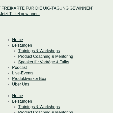
Zum
Inhalt
"FREIKARTE
FÜR DIE UIG-TAGUNG GEWINNEN"
springen
Jetzt Ticket gewinnen!
Home
Leistungen
Trainings & Workshops
Product Coaching & Mentoring
Speaker für Vorträge & Talks
Podcast
Live-Events
Produktwerker Box
Über Uns
Home
Leistungen
Trainings & Workshops
Product Coaching & Mentoring