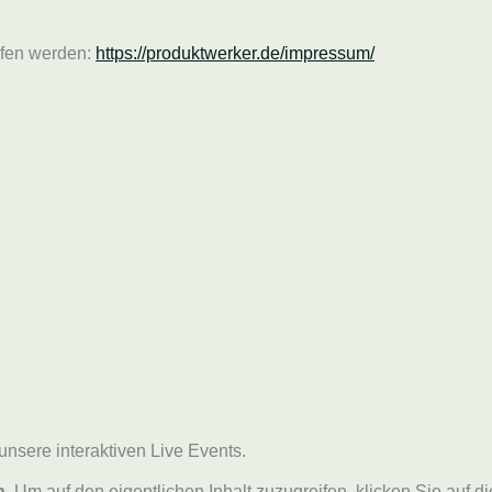
ufen werden:
https://produktwerker.de/impressum/
unsere interaktiven Live Events.
n
. Um auf den eigentlichen Inhalt zuzugreifen, klicken Sie auf d