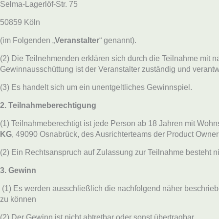
Selma-Lagerlöf-Str. 75
50859 Köln
(im Folgenden „
Veranstalter
“ genannt).
(2) Die Teilnehmenden erklären sich durch die Teilnahme mit 
Gewinnausschüttung ist der Veranstalter zuständig und verantwo
(3) Es handelt sich um ein unentgeltliches Gewinnspiel.
2. Teilnahmeberechtigung
(1) Teilnahmeberechtigt ist jede Person ab 18 Jahren mit Wohn
KG
, 49090 Osnabrück, des Ausrichterteams der Product Owner
(2) Ein Rechtsanspruch auf Zulassung zur Teilnahme besteht n
3. Gewinn
(1) Es werden ausschließlich die nachfolgend näher beschri
zu können
(2) Der Gewinn ist nicht abtretbar oder sonst übertragbar.