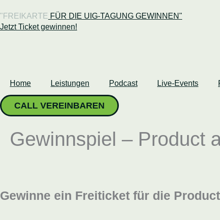
Zum
Inhalt
"FREIKARTE
FÜR DIE UIG-TAGUNG GEWINNEN"
springen
Jetzt Ticket gewinnen!
Home
Leistungen
Podcast
Live-Events
CALL VEREINBAREN
Gewinnspiel – Product a
Gewinne ein Freiticket für die Produ