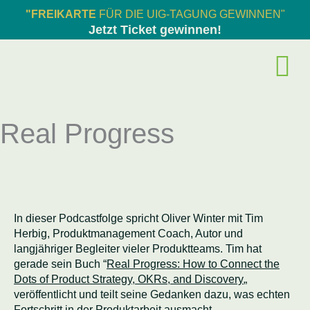
Zum
"FREIKARTE
FÜR DIE UIG-TAGUNG GEWINNEN"
Inhalt
Jetzt Ticket gewinnen!
springen
Real Progress
In dieser Podcastfolge spricht Oliver Winter mit Tim
Herbig, Produktmanagement Coach, Autor und
langjähriger Begleiter vieler Produktteams. Tim hat
gerade sein Buch “
Real Progress: How to Connect the
Dots of Product Strategy, OKRs, and Discovery
„
veröffentlicht und teilt seine Gedanken dazu, was echten
Fortschritt in der Produktarbeit ausmacht.