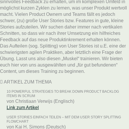
sinnvolles Feedback zu erhalten, um im komplexen Umfeld in
möglichst kurzen Zyklen zu lernen, was unser Produkt wertvoll
macht. Vielen Product Ownern und Teams fällt es jedoch
schwer, (zu) große User Stories bzw. Features in gute, kleine
Stories aufzuteilen. Wir suchen daher immer nach vertikalen
Schnitten, so dass wir nach ihrer Umsetzung ein hilfreiches
Feedback auf das neue Produktinkrement erhalten können.
Das Aufteilen (sog. Splitting) von User Stories ist u.E. eine der
schwierigsten agilen Praktiken, aber letztlich eine Frage der
Übung. Lasst uns also diesen „Muskel“ trainieren. Wir bieten
euch hier von uns ausgewählten und „für gut befundenen“
Content, um dieses Training zu beginnen.
ARTIKEL ZUM THEMA
10 POWERFUL STRATEGIES TO BREAK DOWN PRODUCT BACKLOG
ITEMS IN SCRUM
von Christiaan Verwijs (Englisch)
Link zum Artikel
USER STORIES EINFACH TEILEN – MIT DEM USER STORY SPLITTING
FLOWCHART
von Kai H. Simons (Deutsch)